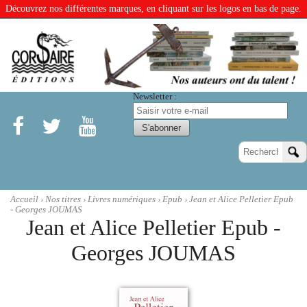
Découvrez nos différentes marques, en cliquant sur les logos en bas de page.
Newsletter :
Accueil
›
Nos titres
›
Livres numériques
›
Epub
› Jean et Alice Pelletier Epub
- Georges JOUMAS
Jean et Alice Pelletier Epub -
Georges JOUMAS