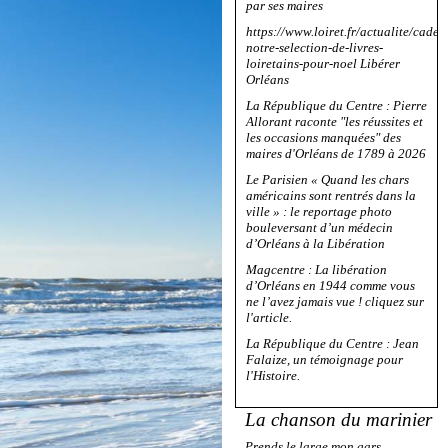
par ses maires
https://www.loiret.fr/actualite/cadea
notre-selection-de-livres-
loiretains-pour-noel Libérer
Orléans
La République du Centre : Pierre
Allorant raconte "les réussites et
les occasions manquées" des
maires d'Orléans de 1789 à 2026
Le Parisien « Quand les chars
américains sont rentrés dans la
ville » : le reportage photo
bouleversant d’un médecin
d’Orléans à la Libération
Magcentre : La libération
d’Orléans en 1944 comme vous
ne l’avez jamais vue ! cliquez sur
l'article.
La République du Centre : Jean
Falaize, un témoignage pour
l'Histoire.
La chanson du marinier
Prends le large mon gars