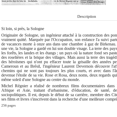
ux-
Description
Si loin, si près, la Sologne
Originaire de Sologne, un ingénieur attaché à la construction des pont
vraiment quitté. Marquée par l'Occupation, son enfance l'a suivi par
de vacances morte à onze ans dans une chambre à gaz de Birkenau. Su
une vie, la Sologne a gardé en lui son double visage. La terre des pay
les forêts, les landes et les étangs ; un pays où la nature fond ses past
des roselières et la brique des villages. Mais aussi la terre des tragé
des héroïsmes qui n'ont pu effacer toute la grisaille des années 
Cameroun et au Brésil, l'ingénieur Laurent Devernois découvre l'affe
chemins qui ne sont pas toujours les plus courts, et avec dans l'
devenue l'étoile de sa vie. Rose et Rosa, deux noms, deux regards qui
même soleil d'une Sologne au centre du monde.
Michel Régnier a réalisé de nombreux films documentaires dans 
Afrique et Asie, traitant d'urbanisme, d'éducation, de santé, 
sociopolitiques. Il est, depuis le début de sa carrière, membre des C
ses films et livres s'inscrivent dans la recherche d'une meilleure com
256 pages