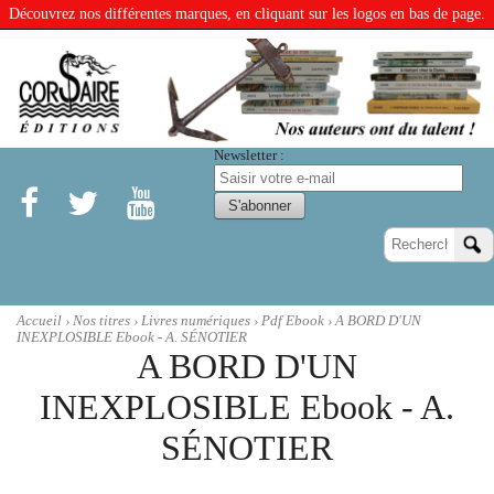
Découvrez nos différentes marques, en cliquant sur les logos en bas de page.
Newsletter :
Accueil
›
Nos titres
›
Livres numériques
›
Pdf Ebook
› A BORD D'UN
INEXPLOSIBLE Ebook - A. SÉNOTIER
A BORD D'UN
INEXPLOSIBLE Ebook - A.
SÉNOTIER